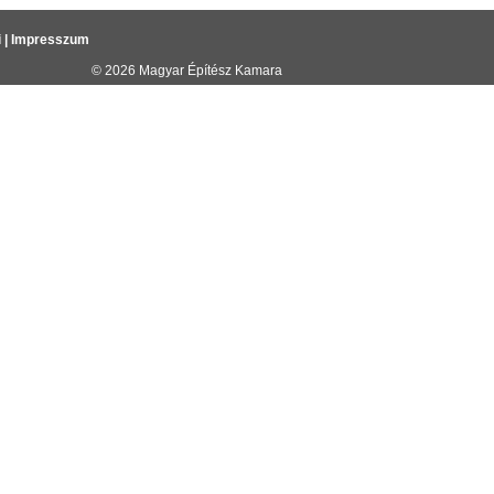
i
|
Impresszum
© 2026
Magyar Építész Kamara