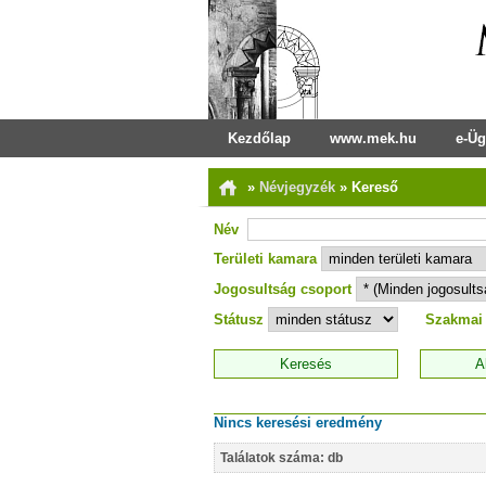
Kezdőlap
www.mek.hu
e-Üg
»
Névjegyzék
»
Kereső
Név
Területi kamara
Jogosultság csoport
Státusz
Szakmai
Nincs keresési eredmény
Találatok száma: db