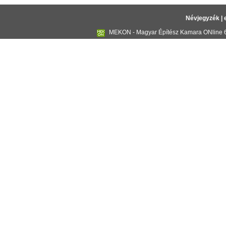
Névjegyzék
|
MEKON - Magyar Építész Kamara ONline 