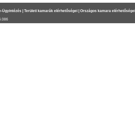
e-Ügyintézés
|
Területi kamarák elérhetőségei
|
Országos kamara elérhetősége
6.086