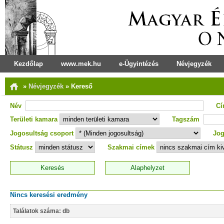
Kezdőlap
www.mek.hu
e-Ügyintézés
Névjegyzék
»
Névjegyzék
»
Kereső
Név
C
Területi kamara
Tagszám
Jogosultság csoport
Jog
Státusz
Szakmai címek
Nincs keresési eredmény
Találatok száma: db