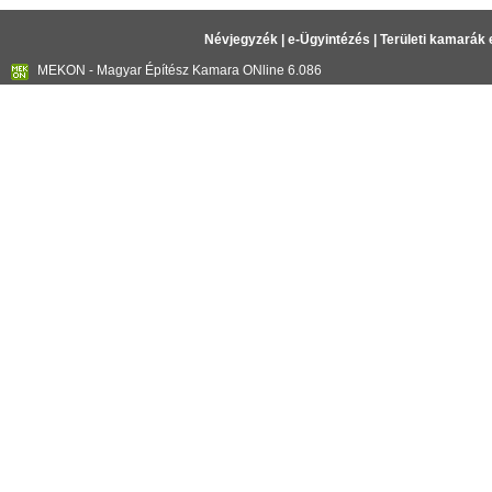
Névjegyzék
|
e-Ügyintézés
|
Területi kamarák 
MEKON - Magyar Építész Kamara ONline 6.086