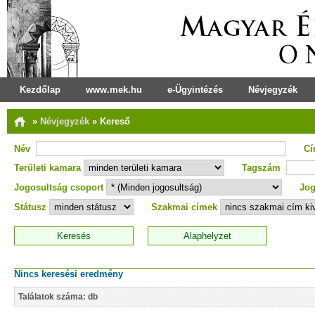
Kezdőlap
www.mek.hu
e-Ügyintézés
Névjegyzék
»
Névjegyzék
»
Kereső
Név
C
Területi kamara
Tagszám
Jogosultság csoport
Jog
Státusz
Szakmai címek
Nincs keresési eredmény
Találatok száma: db