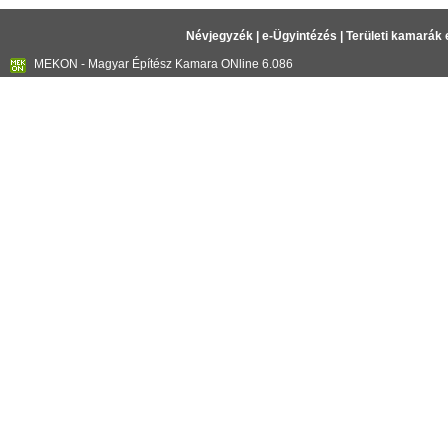
Névjegyzék
|
e-Ügyintézés
|
Területi kamarák 
MEKON - Magyar Építész Kamara ONline 6.086