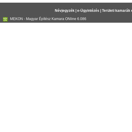
Névjegyzék
|
e-Ügyintézés
|
Területi kamarák 
MEKON - Magyar Építész Kamara ONline 6.086