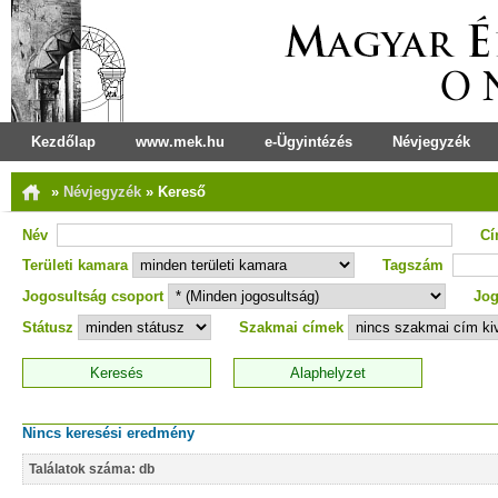
Kezdőlap
www.mek.hu
e-Ügyintézés
Névjegyzék
»
Névjegyzék
»
Kereső
Név
C
Területi kamara
Tagszám
Jogosultság csoport
Jog
Státusz
Szakmai címek
Nincs keresési eredmény
Találatok száma: db