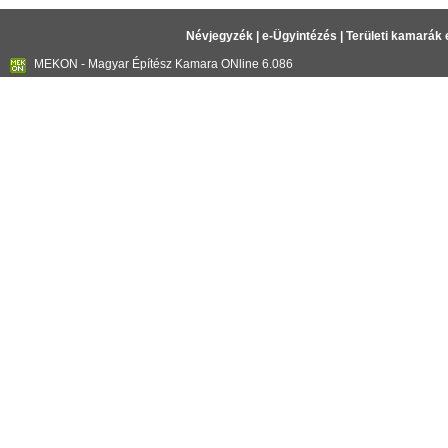
Névjegyzék
|
e-Ügyintézés
|
Területi kamarák 
MEKON - Magyar Építész Kamara ONline 6.086