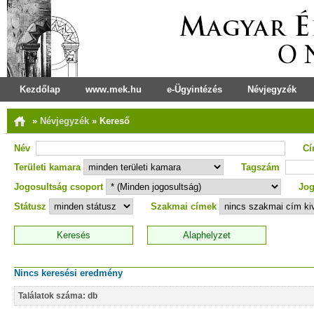
Kezdőlap
www.mek.hu
e-Ügyintézés
Névjegyzék
»
Névjegyzék
»
Kereső
Név
C
Területi kamara
Tagszám
Jogosultság csoport
Jog
Státusz
Szakmai címek
Nincs keresési eredmény
Találatok száma: db