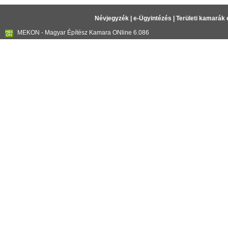
Névjegyzék
|
e-Ügyintézés
|
Területi kamarák 
MEKON - Magyar Építész Kamara ONline 6.086