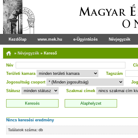
Kezdőlap
www.mek.hu
e-Ügyintézés
Névjegyzék
»
Névjegyzék
»
Kereső
Név
C
Területi kamara
Tagszám
Jogosultság csoport
Jog
Státusz
Szakmai címek
Nincs keresési eredmény
Találatok száma: db