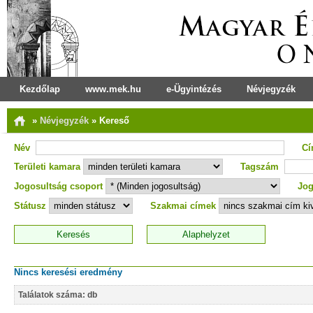
Kezdőlap
www.mek.hu
e-Ügyintézés
Névjegyzék
»
Névjegyzék
»
Kereső
Név
C
Területi kamara
Tagszám
Jogosultság csoport
Jog
Státusz
Szakmai címek
Nincs keresési eredmény
Találatok száma: db