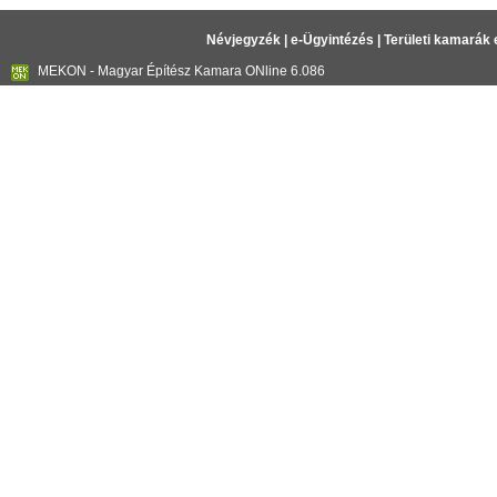
Névjegyzék
|
e-Ügyintézés
|
Területi kamarák 
MEKON - Magyar Építész Kamara ONline 6.086