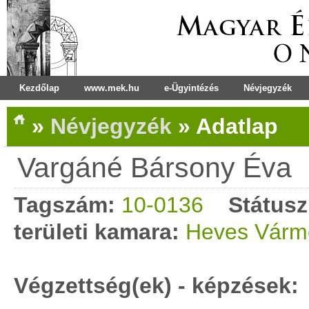
Kezdőlap
www.mek.hu
e-Ügyintézés
Névjegyzék
»
Névjegyzék
»
Adatlap
Vargáné Bársony Éva
Tagszám:
10-0136
Státusz
területi kamara:
Heves Várm
Végzettség(ek) - képzések: