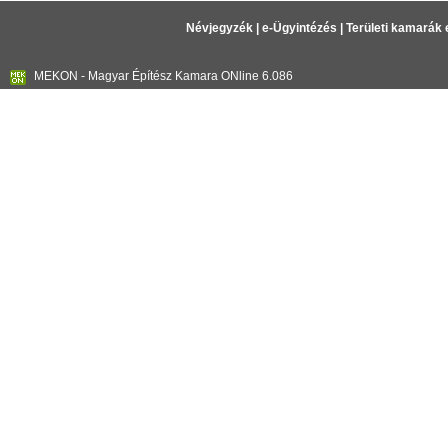
Névjegyzék
|
e-Ügyintézés
|
Területi kamarák 
MEKON - Magyar Építész Kamara ONline 6.086