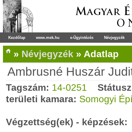
Kezdőlap
www.mek.hu
e-Ügyintézés
Névjegyzék
»
Névjegyzék
»
Adatlap
Ambrusné Huszár Judi
Tagszám:
14-0251
Státusz
területi kamara:
Somogyi Épí
Végzettség(ek) - képzések: