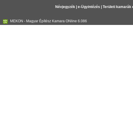
Névjegyzék
|
e-Ügyintézés
|
Területi kamarák 
MEKON - Magyar Építész Kamara ONline 6.086