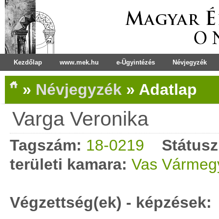
Kezdőlap
www.mek.hu
e-Ügyintézés
Névjegyzék
»
Névjegyzék
»
Adatlap
Varga Veronika
Tagszám:
18-0219
Státusz
területi kamara:
Vas Vármegy
Végzettség(ek) - képzések: