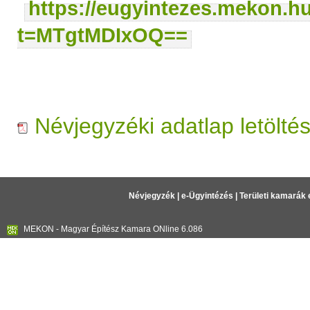
https://eugyintezes.mekon.h
t=MTgtMDIxOQ==
Névjegyzéki adatlap letölté
Névjegyzék
|
e-Ügyintézés
|
Területi kamarák 
MEKON - Magyar Építész Kamara ONline 6.086