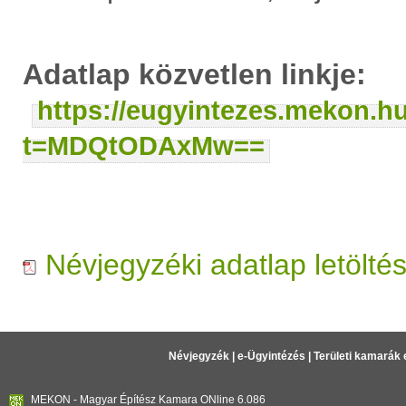
Adatlap közvetlen linkje:
https://eugyintezes.mekon.h
t=MDQtODAxMw==
Névjegyzéki adatlap letölté
Névjegyzék
|
e-Ügyintézés
|
Területi kamarák 
MEKON - Magyar Építész Kamara ONline 6.086