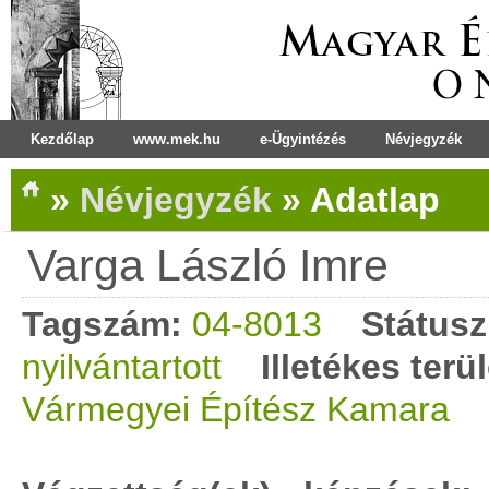
Kezdőlap
www.mek.hu
e-Ügyintézés
Névjegyzék
»
Névjegyzék
»
Adatlap
Varga László Imre
Tagszám:
04-8013
Státusz
nyilvántartott
Illetékes terü
Vármegyei Építész Kamara