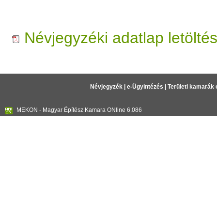
Névjegyzéki adatlap letölté
Névjegyzék
|
e-Ügyintézés
|
Területi kamarák 
MEKON - Magyar Építész Kamara ONline 6.086