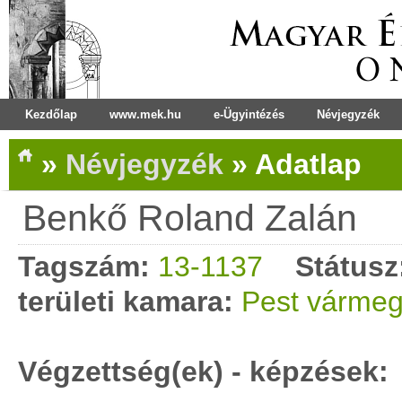
Kezdőlap
www.mek.hu
e-Ügyintézés
Névjegyzék
»
Névjegyzék
»
Adatlap
Benkő Roland Zalán
Tagszám:
13-1137
Státusz
területi kamara:
Pest vármeg
Végzettség(ek) - képzések: