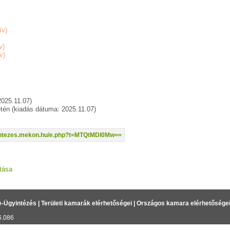
ív)
v)
v)
2025.11.07)
tén (kiadás dátuma: 2025.11.07)
yintezes.mekon.hu/e.php?t=MTQtMDI0Mw==
tása
e-Ügyintézés
|
Területi kamarák elérhetőségei
|
Országos kamara elérhetősége
6.086