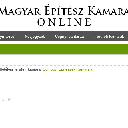
yintézés
Névjegyzék
Cégnyilvántartás
Területi kamarák
Illetékes területi kamara:
Somogyi Építészek Kamarája
 u. 62.