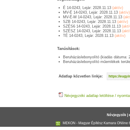
É 14-0243, Lejár: 2028.11.13
(aktív)
MV-É 14-0243, Lejár: 2028.11.13
(aktív)
MV-É-M 14-0243, Lejár: 2028.11.13
(akt
SZB 14-0243, Lejár: 2028.11.13
(aktív)
SZÉS6 14-0243, Lejár: 2028.11.13
(aktí
SZÉSZ 14-0243, Lejár: 2028.11.13
(aktí
TÉ 14-0243, Lejár: 2028.11.13
(aktív)
Tanúsítások:
Beruházáslebonyolító (kiadás dátuma: 
Beruházáslebonyolító műemlékek terüle
Adatlap közvetlen linkje:
https://eug
Névjegyzéki adatlap letöltése / nyomta
Névjegyzék
|
MEKON - Magyar Építész Kamara ONline 