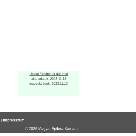
Utolsó frissítések dátumai
alap adatok: 2023.11.13
jogosultságok: 2023.11.13
i
|
Impresszum
© 2026
Magyar Építész Kamara