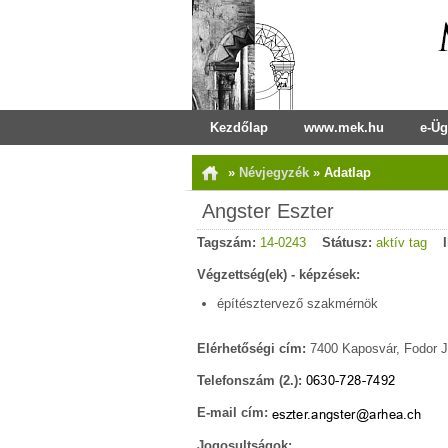
Kezdőlap
www.mek.hu
e-Üg
»
Névjegyzék
»
Adatlap
Angster Eszter
Tagszám:
14-0243
Státusz:
aktív tag
Végzettség(ek) - képzések:
építésztervező szakmérnök
Elérhetőségi cím:
7400 Kaposvár, Fodor J.
Telefonszám (2.):
E-mail cím:
Jogosultságok: