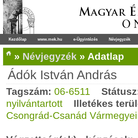
Kezdőlap
www.mek.hu
e-Ügyintézés
Névjegyzék
»
Névjegyzék
»
Adatlap
Ádók István András
Tagszám:
06-6511
Státusz
nyilvántartott
Illetékes terü
Csongrád-Csanád Vármegyei