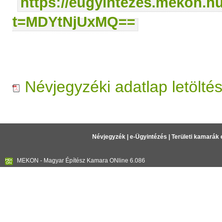
https://eugyintezes.mekon.h
t=MDYtNjUxMQ==
Névjegyzéki adatlap letölté
Névjegyzék
|
e-Ügyintézés
|
Területi kamarák 
MEKON - Magyar Építész Kamara ONline 6.086