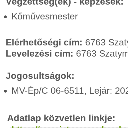
Végzettség(ek) - képzések:
Kőművesmester
Elérhetőségi cím:
6763 Szaty
Levelezési cím:
6763 Szatyma
Jogosultságok:
MV-Ép/C 06-6511, Lejár: 20
Adatlap közvetlen linkje: