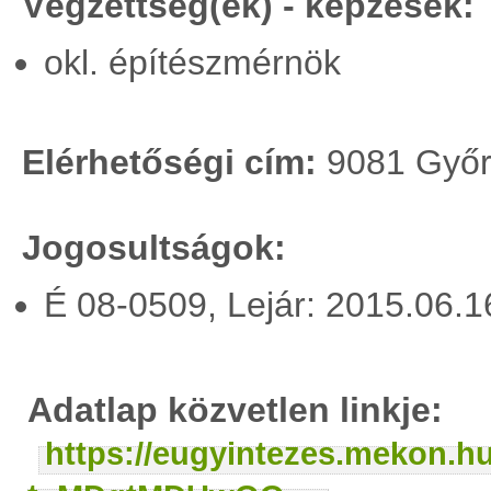
Végzettség(ek) - képzések:
okl. építészmérnök
Elérhetőségi cím:
9081 Győrúj
Jogosultságok:
É 08-0509, Lejár: 2015.06.
Adatlap közvetlen linkje:
https://eugyintezes.mekon.h