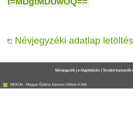
t=MDgtMDUwOQ==
Névjegyzéki adatlap letölté
Névjegyzék
|
e-Ügyintézés
|
Területi kamarák 
MEKON - Magyar Építész Kamara ONline 6.086