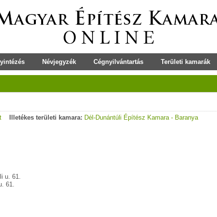
yintézés
Névjegyzék
Cégnyilvántartás
Területi kamarák
t
Illetékes területi kamara:
Dél-Dunántúli Építész Kamara - Baranya
 u. 61.
. 61.