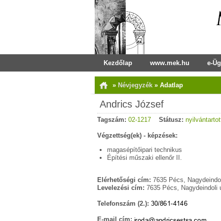
Kezdőlap
www.mek.hu
e-Üg
»
Névjegyzék
»
Adatlap
Andrics József
Tagszám:
02-1217
Státusz:
nyilvántartot
Végzettség(ek) - képzések:
magasépítőipari technikus
Építési műszaki ellenőr II.
Elérhetőségi cím:
7635 Pécs, Nagydeindoli
Levelezési cím:
7635 Pécs, Nagydeindoli u
Telefonszám (2.):
E-mail cím: