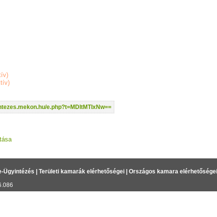
tív)
tív)
yintezes.mekon.hu/e.php?t=MDItMTIxNw==
tása
e-Ügyintézés
|
Területi kamarák elérhetőségei
|
Országos kamara elérhetősége
6.086