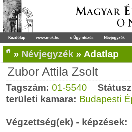
Kezdőlap
www.mek.hu
e-Ügyintézés
Névjegyzék
»
Névjegyzék
»
Adatlap
Zubor Attila Zsolt
Tagszám:
01-5540
Státusz
területi kamara:
Budapesti É
Végzettség(ek) - képzések: