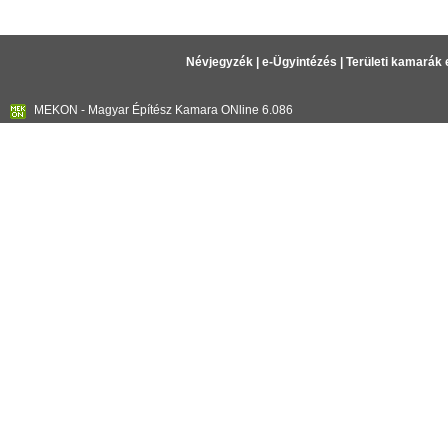
Névjegyzék
|
e-Ügyintézés
|
Területi kamarák 
MEKON - Magyar Építész Kamara ONline 6.086