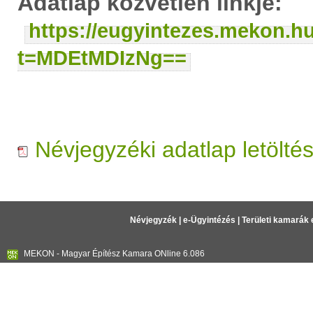
Adatlap közvetlen linkje:
https://eugyintezes.mekon.h
t=MDEtMDIzNg==
Névjegyzéki adatlap letölté
Névjegyzék
|
e-Ügyintézés
|
Területi kamarák 
MEKON - Magyar Építész Kamara ONline 6.086