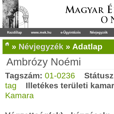
Kezdőlap
www.mek.hu
e-Ügyintézés
Névjegyzék
»
Névjegyzék
»
Adatlap
Ambrózy Noémi
Tagszám:
01-0236
Státusz
tag
Illetékes területi kama
Kamara