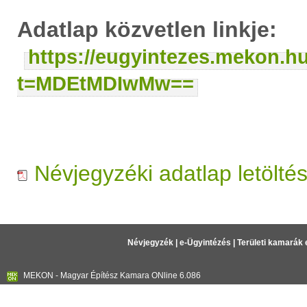
Adatlap közvetlen linkje:
https://eugyintezes.mekon.h
t=MDEtMDIwMw==
Névjegyzéki adatlap letölté
Névjegyzék
|
e-Ügyintézés
|
Területi kamarák 
MEKON - Magyar Építész Kamara ONline 6.086