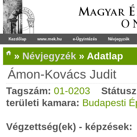
Kezdőlap
www.mek.hu
e-Ügyintézés
Névjegyzék
»
Névjegyzék
»
Adatlap
Ámon-Kovács Judit
Tagszám:
01-0203
Státusz
területi kamara:
Budapesti É
Végzettség(ek) - képzések: