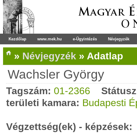
Kezdőlap
www.mek.hu
e-Ügyintézés
Névjegyzék
»
Névjegyzék
»
Adatlap
Wachsler György
Tagszám:
01-2366
Státusz
területi kamara:
Budapesti É
Végzettség(ek) - képzések: