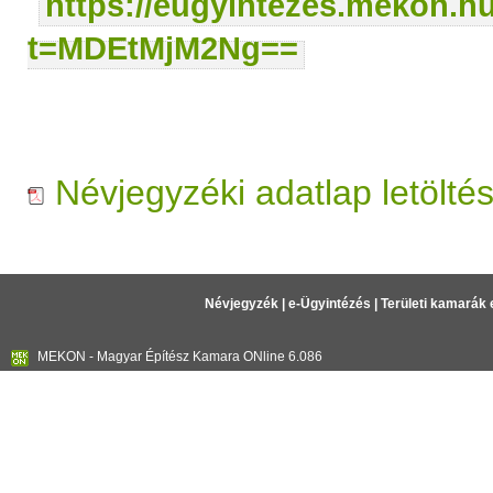
https://eugyintezes.mekon.h
t=MDEtMjM2Ng==
Névjegyzéki adatlap letölté
Névjegyzék
|
e-Ügyintézés
|
Területi kamarák 
MEKON - Magyar Építész Kamara ONline 6.086