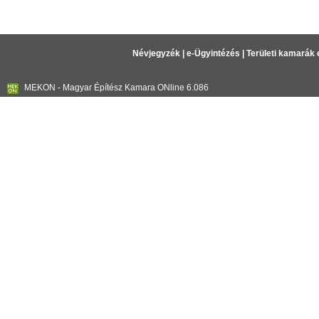
Névjegyzék
|
e-Ügyintézés
|
Területi kamarák 
MEKON - Magyar Építész Kamara ONline 6.086