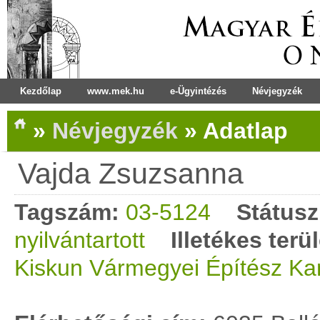
Kezdőlap
www.mek.hu
e-Ügyintézés
Névjegyzék
»
Névjegyzék
»
Adatlap
Vajda Zsuzsanna
Tagszám:
03-5124
Státusz
nyilvántartott
Illetékes terü
Kiskun Vármegyei Építész K