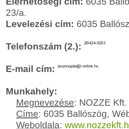
Elérhetőségi cím:
6035 Balló
23/a.
Levelezési cím:
6035 Ballósz
Telefonszám (2.):
E-mail cím:
Munkahely:
Megnevezése
: NOZZE Kft.
Címe
: 6035 Ballószög, Wéb
Weboldala
:
www.nozzekft.