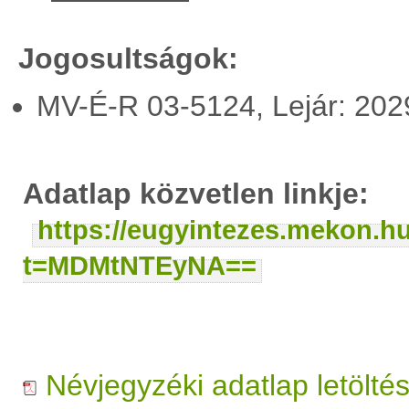
Jogosultságok:
MV-É-R 03-5124, Lejár: 20
Adatlap közvetlen linkje:
https://eugyintezes.mekon.h
t=MDMtNTEyNA==
Névjegyzéki adatlap letölté