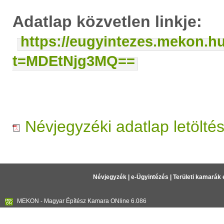
Adatlap közvetlen linkje:
https://eugyintezes.mekon.h
t=MDEtNjg3MQ==
Névjegyzéki adatlap letölté
Névjegyzék
|
e-Ügyintézés
|
Területi kamarák 
MEKON - Magyar Építész Kamara ONline 6.086