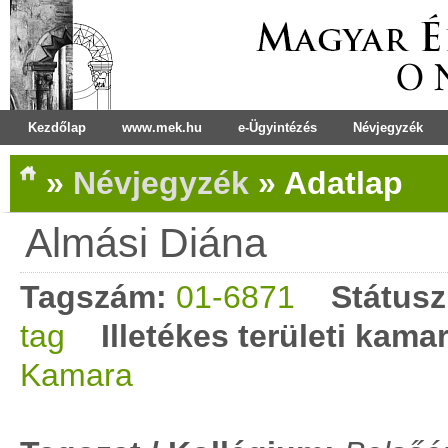
Kezdőlap
www.mek.hu
e-Ügyintézés
Névjegyzék
»
Névjegyzék
»
Adatlap
Almási Diána
Tagszám:
01-6871
Státusz
tag
Illetékes területi kama
Kamara