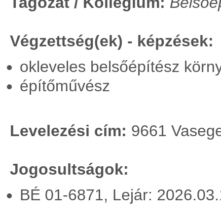
Tagozat / Kollégium:
Belsőép
Végzettség(ek) - képzések:
okleveles belsőépítész kör
építőművész
Levelezési cím:
9661 Vaseger
Jogosultságok:
BÉ 01-6871, Lejár: 2026.03