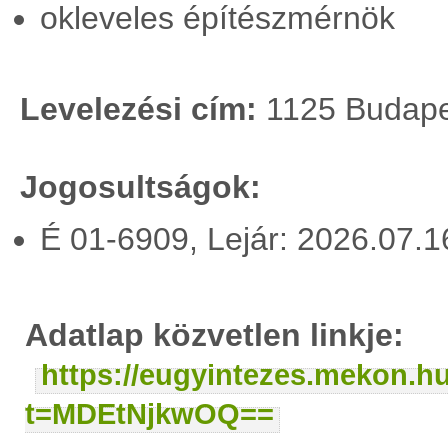
okleveles építészmérnök
Levelezési cím:
1125 Budapes
Jogosultságok:
É 01-6909, Lejár: 2026.07.
Adatlap közvetlen linkje:
https://eugyintezes.mekon.h
t=MDEtNjkwOQ==