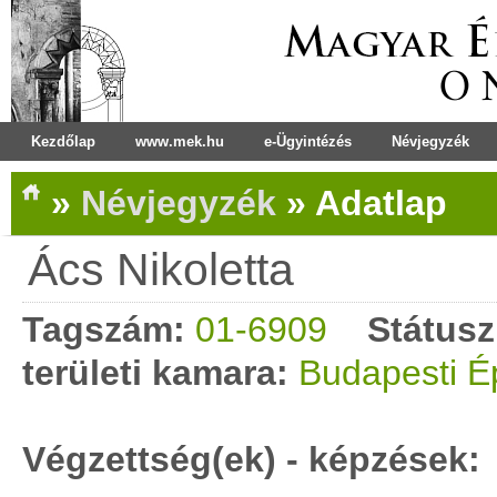
Kezdőlap
www.mek.hu
e-Ügyintézés
Névjegyzék
»
Névjegyzék
»
Adatlap
Ács Nikoletta
Tagszám:
01-6909
Státusz
területi kamara:
Budapesti É
Végzettség(ek) - képzések: