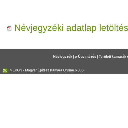
Névjegyzéki adatlap letölté
Névjegyzék
|
e-Ügyintézés
|
Területi kamarák 
MEKON - Magyar Építész Kamara ONline 6.086