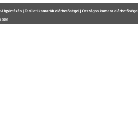
e-Ügyintézés
|
Területi kamarák elérhetőségei
|
Országos kamara elérhetősége
6.086