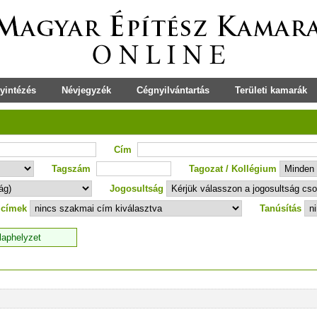
yintézés
Névjegyzék
Cégnyilvántartás
Területi kamarák
Cím
Tagszám
Tagozat / Kollégium
Jogosultság
 címek
Tanúsítás