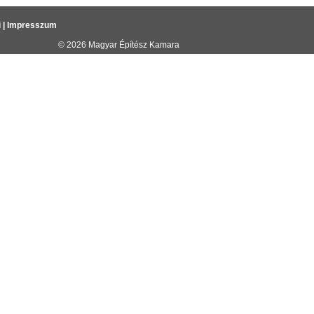
i
|
Impresszum
© 2026
Magyar Építész Kamara