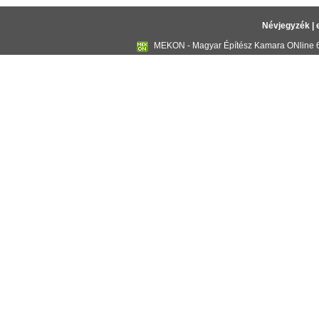
Névjegyzék
|
MEKON - Magyar Építész Kamara ONline 