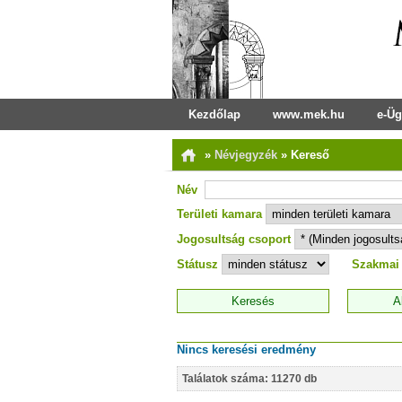
Kezdőlap
www.mek.hu
e-Üg
»
Névjegyzék
»
Kereső
Név
Területi kamara
Jogosultság csoport
Státusz
Szakmai
Nincs keresési eredmény
Találatok száma: 11270 db