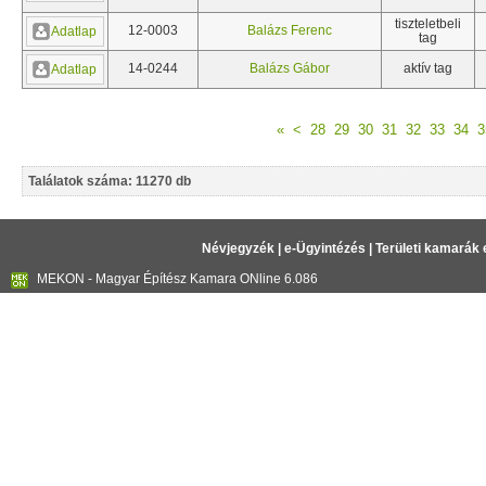
tiszteletbeli
12-0003
Balázs Ferenc
Adatlap
tag
14-0244
Balázs Gábor
aktív tag
Adatlap
«
<
28
29
30
31
32
33
34
3
Találatok száma: 11270 db
Névjegyzék
|
e-Ügyintézés
|
Területi kamarák 
MEKON - Magyar Építész Kamara ONline 6.086