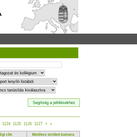
1124
1125
1126
1127
>
»
égi cím
Illetékes területi kamara