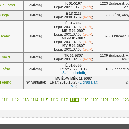
K 01-5107
1223 Budapest, Jók
lin Eszter
aktív tag
Lejár: 2027.10.20
(aktív)
;
2.a
É 13-2113
 Kinga
aktív tag
2030 Érd, Veny
Lejár: 2030.05.09
(aktív)
;
É 01-2807
Lejár: 2031.07.07
(aktív)
;
ME-É 01-2807
Lejár: 2031.07.07
(aktív)
;
Ferenc
aktív tag
1095 Budapest, Tin
ME-M 01-2807
Lejár: 2031.07.07
(aktív)
;
MV-É 01-2807
Lejár: 2031.07.07
(aktív)
;
TK 01-5307
1139 Budapest, Má
 Dávid
aktív tag
Lejár: 2031.02.17
(aktív)
;
em. 
É 01-6366
 Zsófia
aktív tag
Lejár: 2027.01.17
1113 Budapest, Vi
(Szüneteltetett)
;
MV-Ép/A-MÉK 11-5067
 Ferenc
nyilvántartott
Lejár: 2015.10.25
(Eltiltás alatt
∅
áll)
;
1111
1112
1113
1114
1115
1116
1117
1118
1119
1120
1121
1122
1123