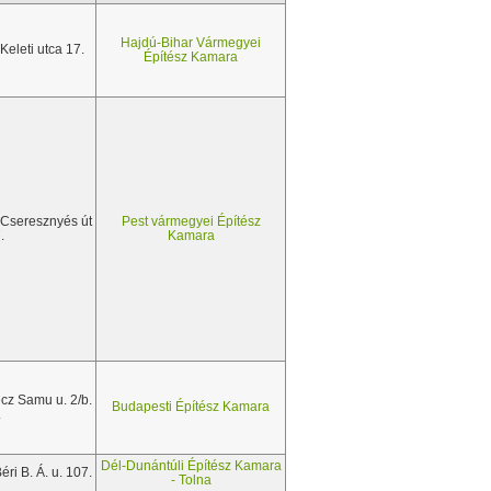
Hajdú-Bihar Vármegyei
Keleti utca 17.
Építész Kamara
 Cseresznyés út
Pest vármegyei Építész
.
Kamara
cz Samu u. 2/b.
Budapesti Építész Kamara
.
Dél-Dunántúli Építész Kamara
ri B. Á. u. 107.
- Tolna