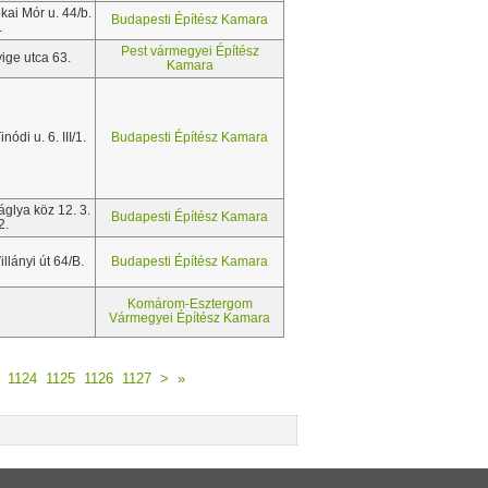
ai Mór u. 44/b.
Budapesti Építész Kamara
.
Pest vármegyei Építész
ige utca 63.
Kamara
ódi u. 6. III/1.
Budapesti Építész Kamara
glya köz 12. 3.
Budapesti Építész Kamara
2.
llányi út 64/B.
Budapesti Építész Kamara
Komárom-Esztergom
Vármegyei Építész Kamara
1124
1125
1126
1127
>
»