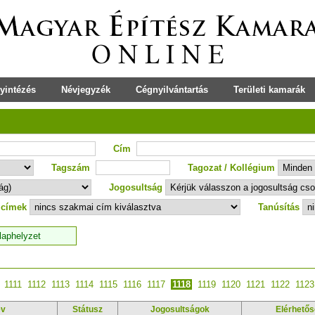
yintézés
Névjegyzék
Cégnyilvántartás
Területi kamarák
Cím
Tagszám
Tagozat / Kollégium
Jogosultság
 címek
Tanúsítás
1111
1112
1113
1114
1115
1116
1117
1118
1119
1120
1121
1122
1123
év
Státusz
Jogosultságok
Elérhetős