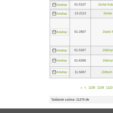
01-5107
Zentai Kata
Adatlap
13-2113
Zentai
Adatlap
01-2807
Zepkó 
Adatlap
01-5307
Zétényi
Adatlap
Adatlap
01-6366
Zétényi
Adatlap
11-5067
Zettisch
«
<
1108
1109
1110
Találatok száma: 11270 db