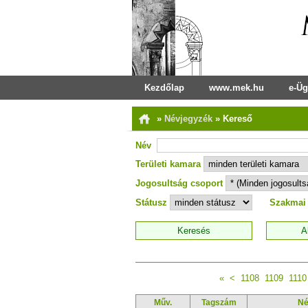
Kezdőlap
www.mek.hu
e-Üg
»
Névjegyzék
»
Kereső
Név
Területi kamara
Jogosultság csoport
Státusz
Szakmai
«
<
1108
1109
1110
Műv.
Tagszám
N