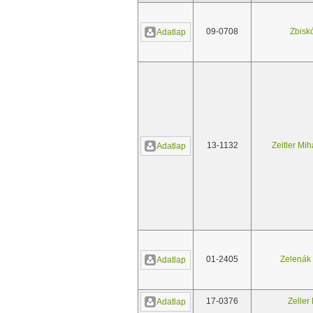
09-0708
Zbisk
Adatlap
13-1132
Zeitler Mih
Adatlap
01-2405
Zelenák
Adatlap
17-0376
Zeller
Adatlap