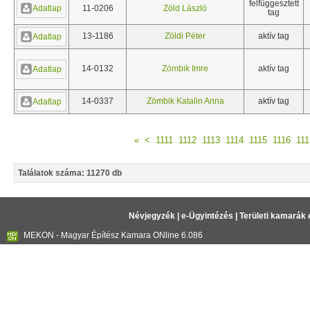
felfüggesztett
Adatlap
11-0206
Zöld László
tag
13-1186
Zöldi Péter
aktív tag
Adatlap
14-0132
Zömbik Imre
aktív tag
Adatlap
14-0337
Zömbik Katalin Anna
aktív tag
Adatlap
«
<
1111
1112
1113
1114
1115
1116
111
Találatok száma: 11270 db
Névjegyzék
|
e-Ügyintézés
|
Területi kamarák 
MEKON - Magyar Építész Kamara ONline 6.086