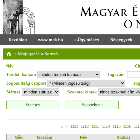
Kezdőlap
www.mek.hu
e-Ügyintézés
Névjegyzék
»
Névjegyzék
»
Kereső
Név
C
Területi kamara
Tagszám
Jogosultság csoport
Jog
Státusz
Szakmai címek
«
<
1111
1112
1113
1114
1115
1116
111
Műv.
Tagszám
Név
Státusz