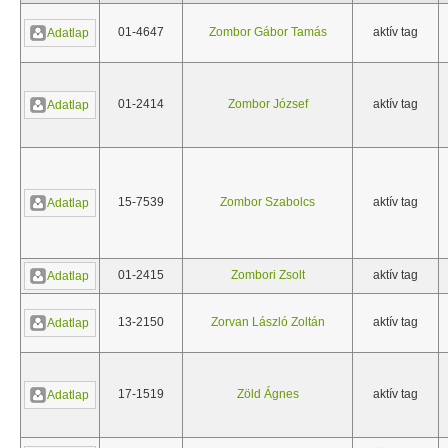
01-4647
Zombor Gábor Tamás
aktív tag
Adatlap
01-2414
Zombor József
aktív tag
Adatlap
15-7539
Zombor Szabolcs
aktív tag
Adatlap
01-2415
Zombori Zsolt
aktív tag
Adatlap
13-2150
Zorvan László Zoltán
aktív tag
Adatlap
17-1519
Zöld Ágnes
aktív tag
Adatlap